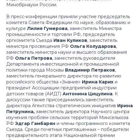
Минобрнауки России.
В пресс-конференции приняли участие председатель
комитета Совета Федерации по науке, образованию и
культуре
Лилия Гумерова
, заместитель Министра
промышленности и торговли РФ, председатель
оргкомитета Съезда
Иван Куликов
, заместитель
министра просвещения РФ
Ольга Колударова
,
заместитель министра науки и высшего образования
РФ
Ольга Петрова
, заместитель руководителя
Департамента инвестиционной и промышленной
политики города Москвы
Владимир Петраков
,
заместитель генерального директора по развитию
российского общества «Знание»
Ирина Карих
и
президент Ассоциации предприятий индустрии
детских товаров (АИДТ)
Антонина Цицулина
. К
дискуссии также присоединились заместитель
директора Агентства стратегических инициатив
Ирина
Петрунина,
заместитель директора Научного центра
изучения проблем сельских территорий Минсельхоза
РФ
Эдгар Гамбарян
и члены программного комитета
Съезда. Среди почетных приглашенных – победители
предварительного этапа Национальной премии