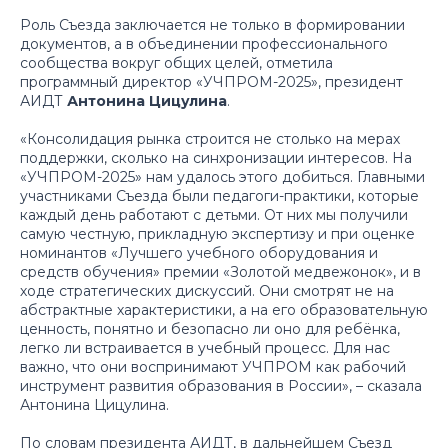
Роль Съезда заключается не только в формировании
документов, а в объединении профессионального
сообщества вокруг общих целей, отметила
программный директор «УЧПРОМ-2025», президент
АИДТ
Антонина Цицулина
.
«Консолидация рынка строится не столько на мерах
поддержки, сколько на синхронизации интересов. На
«УЧПРОМ-2025» нам удалось этого добиться. Главными
участниками Съезда были педагоги-практики, которые
каждый день работают с детьми. От них мы получили
самую честную, прикладную экспертизу и при оценке
номинантов «Лучшего учебного оборудования и
средств обучения» премии «Золотой медвежонок», и в
ходе стратегических дискуссий. Они смотрят не на
абстрактные характеристики, а на его образовательную
ценность, понятно и безопасно ли оно для ребёнка,
легко ли встраивается в учебный процесс. Для нас
важно, что они воспринимают УЧПРОМ как рабочий
инструмент развития образования в России»,
– сказала
Антонина Цицулина.
По словам президента АИДТ, в дальнейшем Съезд