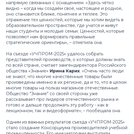
напрямую связанных с оснащением.
«Здесь чётко
видно – когда мы создаём своё, настоящее и родное,
оно становится ближе, понятнее и теплее. Это
отражение тех ценностей, которые мы хотим видеть в
образовательном пространстве, где учатся и живут
наши студенты и молодые семьи. Ценностей, которые
позволяют нам формировать правильные
стратегические ориентиры»,
– отметила она.
На съезде «УЧПРОМ-2025» удалось собрать
представителей производств, о которых должны знать
по всей стране, считает замгендиректора Российского
общества «Знание»
Ирина Карих
.
«Очень часто люди
не знают, что многие качественные товары были
произведены именно в их регионе, да и то, что в целом
многие товары на полках магазинов отечественные.
Общество "Знание" со своей стороны уже
рассказывает про лидеров отечественного рынка и
готово и дальше продолжать эту работу - как в
лекционном, так и видеоформате»,
– пообещала она.
Одним из важных результатов съезда «УЧПРОМ-2025»
стало создание Консорциума производителей учебной
промышленности. Его инициаторами выступили