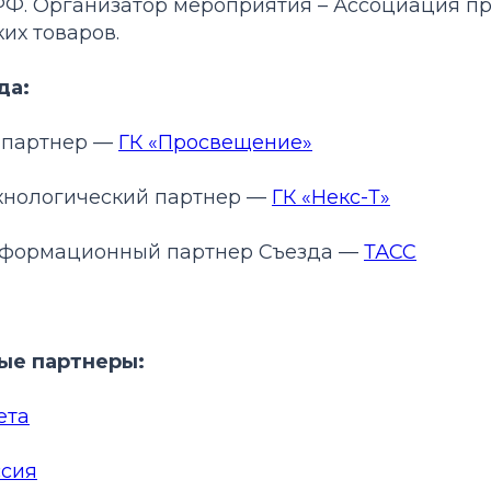
РФ. Организатор мероприятия – Ассоциация п
их товаров.
да:
 партнер —
ГК «Просвещение»
хнологический партнер —
ГК «Некс-Т»
нформационный партнер Съезда —
ТАСС
е партнеры:
ета
ссия