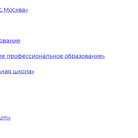
с Москва»
ование
е профессиональное образование»
ьная школа»
um»