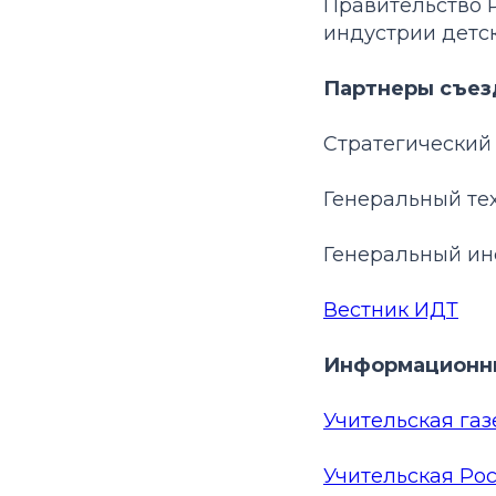
Правительство 
индустрии детск
Партнеры съез
Стратегический
Генеральный те
Генеральный и
Вестник ИДТ
Информационны
Учительская газ
Учительская Ро