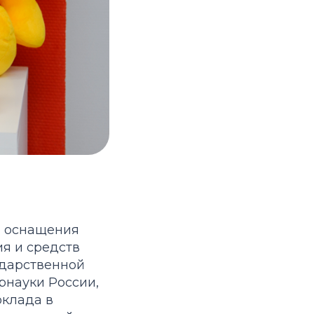
ы оснащения
я и средств
ударственной
рнауки России,
оклада в