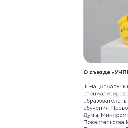
О съезде «УЧП
III Национальн
специализирова
образовательны
обучения. Пров
Думы, Минпромт
Правительства 