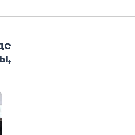
де
ы,