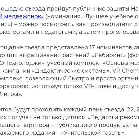
лощадке съезда пройдут публичные защиты Н
й медвежонок»
(номинация «Лучшее учебное о
ия») – можно посмотреть, как производители о
кспертами и педагогами, а затем проголосова
ощадке съезда представлено 17 номинантов от
бор для выращивания растений «Лабиринт» (фо
НО Технолоджи», учебный комплект «Основы ме
т компании «Дидактические системы», VR Chemis
мплекс, позволяющий быстро и просто органи
раторию, используя только VR-шлем и доступ 
-игры».
ов будут проходить каждый день съезда: 22, 2
их получат не только диплом «Педагоги реком
нашего партнера – публикацию о продуктах на
ажаемого издания – «Учительской газеты».