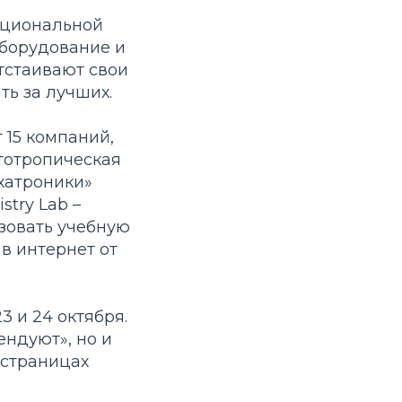
ациональной
борудование и
тстаивают свои
ть за лучших.
 15 компаний,
тотропическая
хатроники»
try Lab –
зовать учебную
в интернет от
3 и 24 октября.
ендуют», но и
 страницах