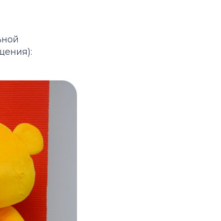
ьной
щения):