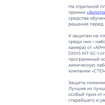
На отдельной п
премии
«Золото
средства обучен
решения перед э
К защитам на пл
среди них – на
камера) от «АР
DISYS MT-SC-1 о
программный ко
химическую лабо
компании «СТЕМ
Защиты номинант
Лучшие их лучш
особый приз от 
старейшего и ув