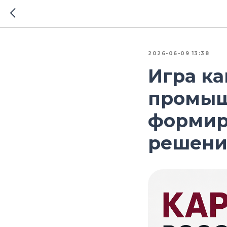
2026-06-09 13:38
Игра ка
промыш
формир
решений