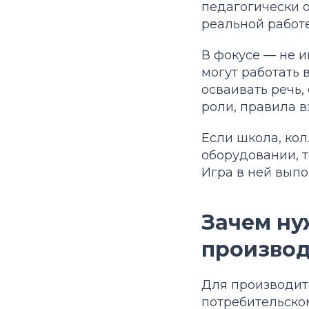
педагогически 
реальной работ
В фокусе — не и
могут работать 
осваивать речь,
роли, правила 
Если школа, кол
оборудовании, 
Игра в ней вып
Зачем ну
произво
Для производит
потребительском