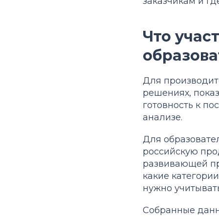
заказчикам и г
Что учас
образова
Для производите
решениях, пока
готовность к по
анализе.
Для образовате
российскую прод
развивающей пр
какие категории
нужно учитыват
Собранные данн