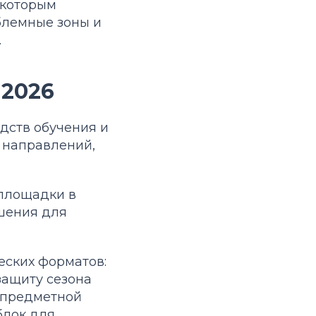
 которым
блемные зоны и
.
 2026
дств обучения и
 направлений,
 площадки в
ешения для
еских форматов:
защиту сезона
 предметной
блок для