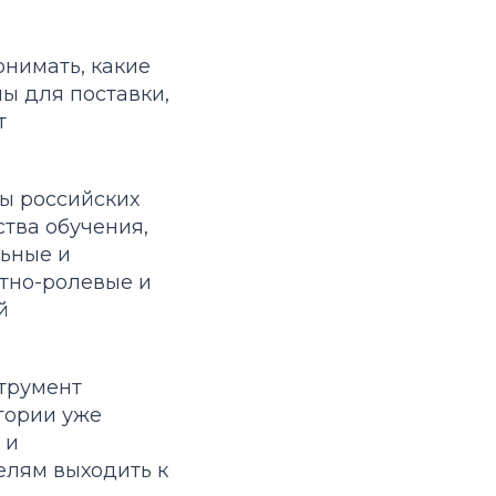
онимать, какие
ы для поставки,
т
ы российских
ства обучения,
льные и
етно-ролевые и
й
струмент
гории уже
 и
елям выходить к