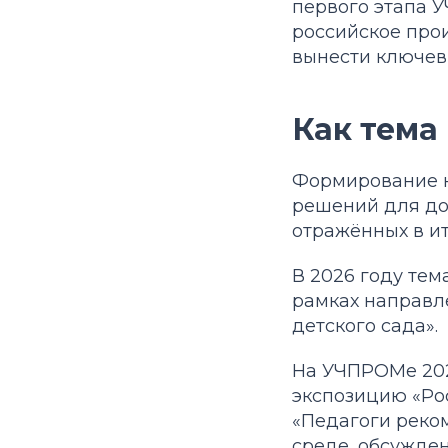
первого этапа 
российское про
вынести ключев
Как тема
Формирование к
решений для до
отражённых в и
В 2026 году те
рамках направл
детского сада».
На УЧПРОМе 202
экспозицию «Рос
«Педагоги реко
среде, обсужде