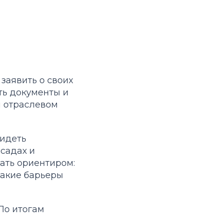
заявить о своих
ть документы и
м отраслевом
видеть
садах и
ать ориентиром:
какие барьеры
По итогам