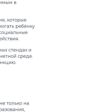
нимым в
ия, которые
могать ребёнку
 социальные
ействия.
ных стендах и
метной среде.
ункцию.
е только на
разования,