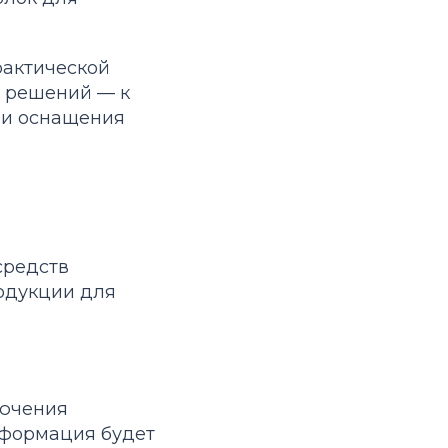
рактической
х решений — к
 и оснащения
средств
родукции для
лючения
формация будет