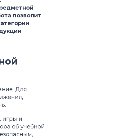
предметной
бота позволит
категории
одукции
бной
ание. Для
вижения,
ь.
 игры и
вора об учебной
езопасным,