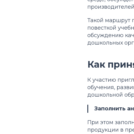
производителей
Такой маршрут 
повесткой учеб
обсуждению кач
дошкольных орг
Как прин
К участию приг
обучения, разв
дошкольной обр
Заполнить а
При этом запол
продукции в п