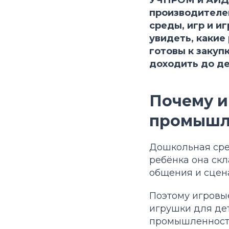
производителе
среды, игр и и
увидеть, какие
готовы к закуп
доходить до де
Почему и
промышл
Дошкольная сред
ребёнка она скл
общения и сцена
Поэтому игровы
игрушки для дет
промышленности