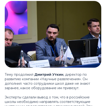
Тему продолжил
Дмитрий Уткин
, директор по
развитию компании «Научные развлечения». Он
дополнил: часто сотрудники школ даже не знают
заранее, какое оборудование им привезут.
Эксперты сделали вывод о том, что в российские
школы необходимо направлять соответствующие