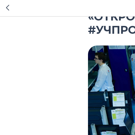
2025-10-21 08:28
«ОТКРО
#УЧПР