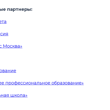
е партнеры:
ета
ссия
с Москва»
ование
е профессиональное образование»
ьная школа»