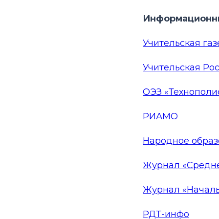
Информационны
Учительская газ
Учительская Ро
ОЭЗ «Технополи
РИАМО
Народное образ
Журнал «Средне
Журнал «Начал
РДТ-инфо