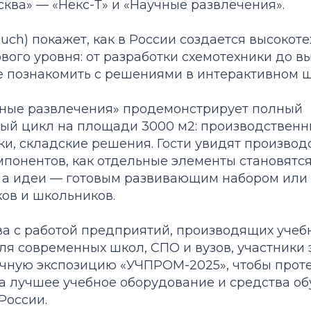
ква» — «Некс-Т» и «Научные развлечения».
ouch) покажет, как в России создается высокот
ого уровня: от разработки схемотехники до вы
е познакомить с решениями в интерактивном ш
ные развлечения» продемонстрирует полный
ый цикл на площади 3000 м2: производственн
ки, складские решения. Гости увидят производ
мпонентов, как отдельные элементы становятс
 а идеи — готовым развивающим набором или
ов и школьников.
ва с работой предприятий, производящих учеб
я современных школ, СПО и вузов, участники 
очную экспозицию «УЧПРОМ-2025», чтобы проте
а лучшее учебное оборудование и средства об
России.