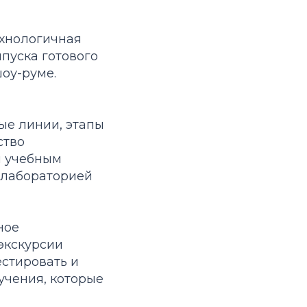
ехнологичная
пуска готового
оу-руме.
ые линии, этапы
ство
я учебным
 лабораторией
ное
экскурсии
стировать и
учения, которые