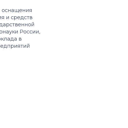
ы оснащения
я и средств
ударственной
рнауки России,
оклада в
редприятий