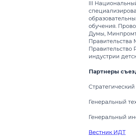
III Национальн
специализирова
образовательны
обучения. Пров
Думы, Минпромт
Правительства 
Правительство 
индустрии детск
Партнеры съез
Стратегический
Генеральный те
Генеральный и
Вестник ИДТ