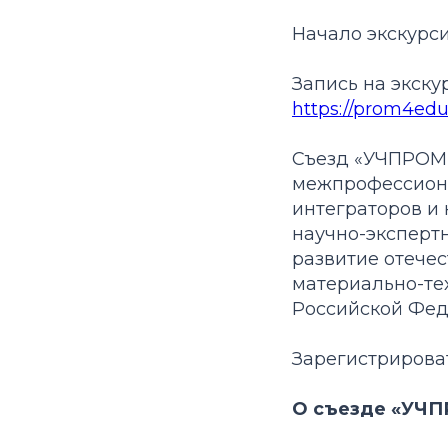
Начало экскурсий
Запись на экску
https://prom4edu
Съезд «УЧПРОМ-
межпрофессиона
интеграторов и 
научно-экспертн
развитие отече
материально-те
Российской Фед
Зарегистрирова
О съезде «УЧП