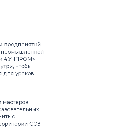
ии предприятий
 и промышленной
ти #УЧПРОМ»
нутри, чтобы
 для уроков.
и мастеров
разовательных
мить с
территории ОЭЗ