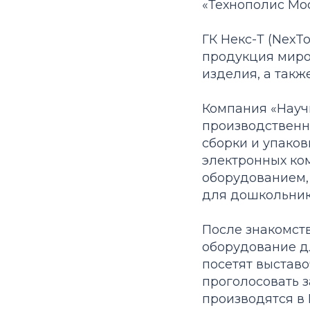
«Технополис Мос
ГК Некс-Т (NexT
продукция миров
изделия, а такж
Компания «Науч
производственн
сборки и упаков
электронных ко
оборудованием,
для дошкольник
После знакомст
оборудование дл
посетят выстав
проголосовать з
производятся в 